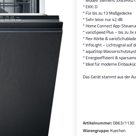
* Modell: Siemens SX63HX0
* EKK: D
* Für bis zu 13 Maßgedecke
* Sehr leise: nur 42 dB
* Home Connect App-Steueru
* varioSpeed Plus – bis zu 3x 
* flex-Körbe & varioSchublade 
* InfoLight – Lichtsignal au
* aquaStop Wasserschutzsy
* Energieeffizient & sparsa
* Ideal für moderne Einbaukü
Das Gerät stammt aus der Aus
Artikelnummer:
0863/1130
Warengruppe:
Kuechen