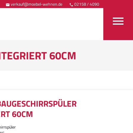
verkauf@moebel-wehnen.de
02158 / 4090
Anfahrt



NTEGRIERT 60CM
BAUGESCHIRRSPÜLER
ERT 60CM
hirrspüler