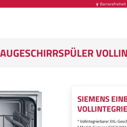
Barrierefreiheit

BAUGESCHIRRSPÜLER VOLLI
SIEMENS EIN
VOLLINTEGRI
* Vollintegrierbarer XXL-Gesc