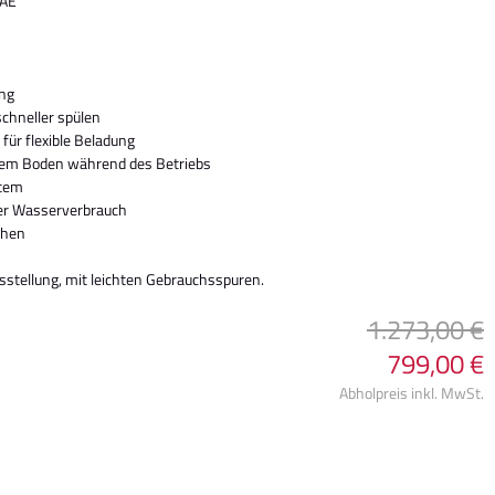
1AE
ng
schneller spülen
für flexible Beladung
f dem Boden während des Betriebs
stem
mer Wasserverbrauch
chen
stellung, mit leichten Gebrauchsspuren.
1.273,00 €
799,00 €
Abholpreis inkl. MwSt.