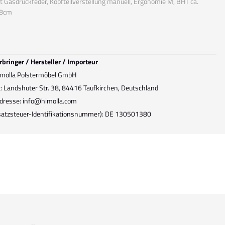
 Gasdruckfeder, Kopfteilverstellung manuell, Ergonomie M, BHT ca.
88cm
rbringer / Hersteller / Importeur
molla Polstermöbel GmbH
t: Landshuter Str. 38, 84416 Taufkirchen, Deutschland
dresse: info@himolla.com
atzsteuer-Identifikationsnummer): DE 130501380