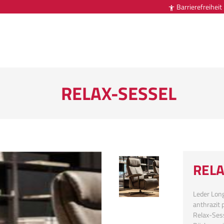
Barrierefreiheit

RELAX-SESSEL
RELA
Leder Long
anthrazit 
Relax-Sess