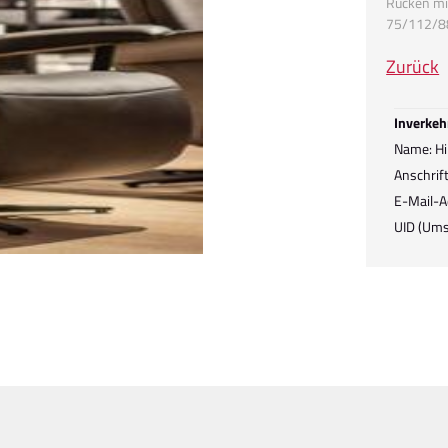
Rücken mit
75/112/
Zurück
Inverkeh
Name: Hi
Anschrif
E-Mail-A
UID (Ums