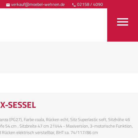
verkauf@moebel-wehnen.de
02158 / 4090
Anfahrt



X-SESSEL
anza (PG27), Farbe coala, Rücken echt, Sitz Superlastic soft, Sitzhöhe 46
iefe 54 cm , Sitzbreite 47 cm 21V44 - Maxiversion, 3-motorische Funktion,
d Rücken elektrisch verstellbar, BHT ca. 74/117/86 cm