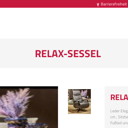
Barrierefreiheit

RELAX-SESSEL
RELA
Leder Eleg
cm , Sitzt
Fußteil un