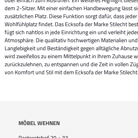
oder einfach zum Ausruhen. Ein weiteres Highlight dieses
dem 2-Sitzer. Mit einer einfachen Handbewegung lässt sich
zusätzlichen Platz. Diese Funktion sorgt dafür, dass jede
Wohlfühlplatz findet. Das Ecksofa der Marke Stilecht bes
fügt sich nahtlos in jede Einrichtung ein und verleiht 
Atmosphäre. Die qualitativ hochwertigen Materialien und 
Langlebigkeit und Beständigkeit gegen alltägliche Abnut
wird zweifellos zu einem Mittelpunkt in Ihrem Zuhause we
zurückzulehnen, zu entspannen und die Zeit in vollen Zü
von Komfort und Stil mit dem Ecksofa der Marke Stilecht
MÖBEL WEHNEN
Pastoratshof 20 + 33