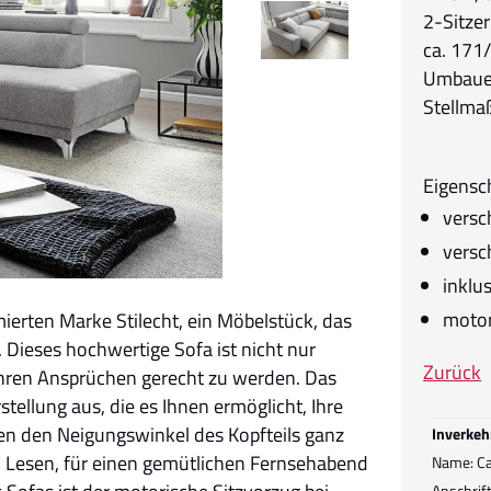
2-Sitzer
ca. 171
Umbauec
Stellma
Eigensc
versc
versc
inklu
motor
ierten Marke Stilecht, ein Möbelstück, das
Dieses hochwertige Sofa ist nicht nur
Zurück
Ihren Ansprüchen gerecht zu werden. Das
stellung aus, die es Ihnen ermöglicht, Ihre
nen den Neigungswinkel des Kopfteils ganz
Inverkeh
n Lesen, für einen gemütlichen Fernsehabend
Name: C
Anschrif