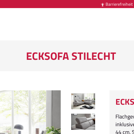
Barrierefreiheit

ECKSOFA STILECHT
ECKS
Flachgew
inklusiv
44 cm, S