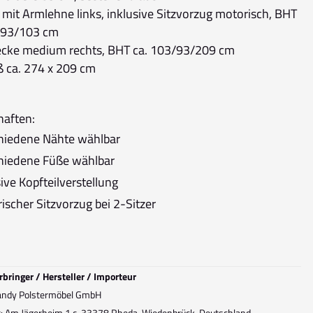
 mit Armlehne links, inklusive Sitzvorzug motorisch, BHT
/93/103 cm
ke medium rechts, BHT ca. 103/93/209 cm
ß ca. 274 x 209 cm
haften:
hiedene Nähte wählbar
hiedene Füße wählbar
sive Kopfteilverstellung
ischer Sitzvorzug bei 2-Sitzer
rbringer / Hersteller / Importeur
andy Polstermöbel GmbH
t: Am Jägerheim 1 c, 33378 Rheda-Wiedenbrück, Deutschland