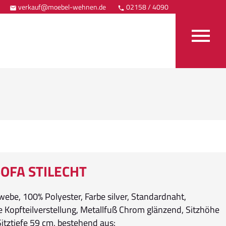
verkauf@moebel-wehnen.de
02158 / 4090
Anfahrt



OFA STILECHT
ebe, 100% Polyester, Farbe silver, Standardnaht,
e Kopfteilverstellung, Metallfuß Chrom glänzend, Sitzhöhe
itztiefe 59 cm, bestehend aus: