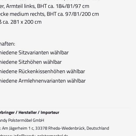
er, Armteil links, BHT ca. 184/81/97 cm
ke medium rechts, BHT ca. 97/81/200 cm
ß ca. 281 x 200 cm
haften:
hiedene Sitzvarianten wählbar
hiedene Sitzhöhen wählbar
hiedene Rückenkissenhöhen wählbar
hiedene Armlehnenvarianten wählbar
rbringer / Hersteller / Importeur
andy Polstermöbel GmbH
t: Am Jägerheim 1 c, 33378 Rheda-Wiedenbrück, Deutschland
dresse: info@candy-polstermoebel.de