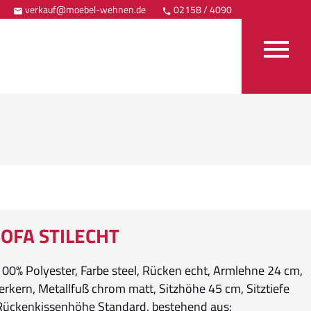
verkauf@moebel-wehnen.de
02158 / 4090
Anfahrt



OFA STILECHT
100% Polyester, Farbe steel, Rücken echt, Armlehne 24 cm,
erkern, Metallfuß chrom matt, Sitzhöhe 45 cm, Sitztiefe
Rückenkissenhöhe Standard, bestehend aus: