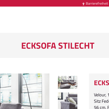
Barrierefreiheit

ECKSOFA STILECHT
ECKS
Velour, 
Sitz Fed
56 cm, 