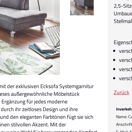
2,5-Sitz
Umbauec
Stellma
Eigensc
versc
versc
versc
versc
mit der exklusiven Ecksofa Systemgarnitur
Zurück
. Dieses außergewöhnliche Möbelstück
kte Ergänzung für jedes moderne
durch ihr zeitloses Design und ihre
Inverkeh
 und den eleganten Farbtönen fügt sie sich
Name: C
einen stilvollen Akzent. Mit der
Anschrif
E-Mail-A