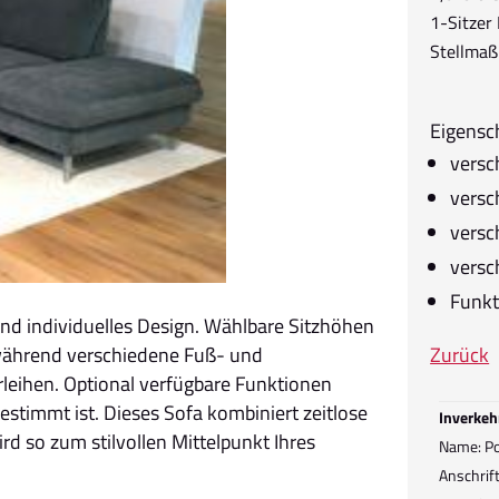
1-Sitzer
Stellmaß
Eigensc
versc
versc
versc
versc
Funkt
und individuelles Design. Wählbare Sitzhöhen
, während verschiedene Fuß- und
Zurück
leihen. Optional verfügbare Funktionen
estimmt ist. Dieses Sofa kombiniert zeitlose
Inverkeh
d so zum stilvollen Mittelpunkt Ihres
Name: Po
Anschrif