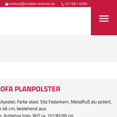
verkauf@moebel-wehnen.de
02158 / 4090
Anfahrt



OFA PLANPOLSTER
lyester, Farbe steel, Sitz Federkern, Metallfuß alu poliert,
e 46 cm, bestehend aus:
er, Armlehne links, BHT ca. 157/85/85 cm