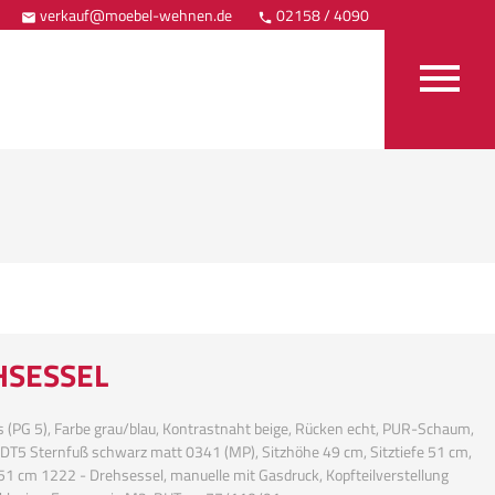
verkauf@moebel-wehnen.de
02158 / 4090
Anfahrt



HSESSEL
s (PG 5), Farbe grau/blau, Kontrastnaht beige, Rücken echt, PUR-Schaum,
 DT5 Sternfuß schwarz matt 0341 (MP), Sitzhöhe 49 cm, Sitztiefe 51 cm,
 51 cm 1222 - Drehsessel, manuelle mit Gasdruck, Kopfteilverstellung