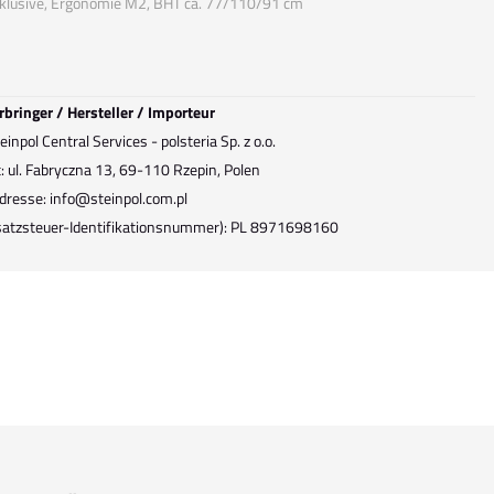
nklusive, Ergonomie M2, BHT ca. 77/110/91 cm
rbringer / Hersteller / Importeur
inpol Central Services - polsteria Sp. z o.o.
: ul. Fabryczna 13, 69-110 Rzepin, Polen
dresse: info@steinpol.com.pl
atzsteuer-Identifikationsnummer): PL 8971698160