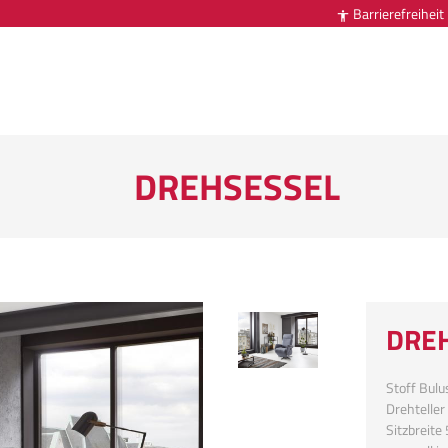
Barrierefreiheit

DREHSESSEL
DRE
Stoff Bulu
Drehteller
Sitzbreite