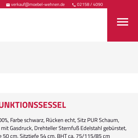
verkauf@moebel-wehnen.de
02158 / 4090
Anfahrt



UNKTIONSSESSEL
00%, Farbe schwarz, Rücken echt, Sitz PUR Schaum,
mit Gasdruck, Drehteller Sternfuß Edelstahl gebürstet,
e 50 cm, Sitztiefe 54 cm, BHT ca. 75/115/85 cm