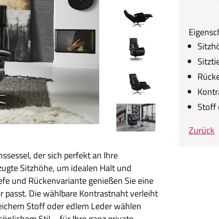
Eigensc
Sitzh
Sitzt
Rücke
Kontr
Stoff
Zurück
sessel, der sich perfekt an Ihre
zugte Sitzhöhe, um idealen Halt und
efe und Rückenvariante genießen Sie eine
 passt. Die wählbare Kontrastnaht verleiht
eichem Stoff oder edlem Leder wählen
önlichem Stil – für Ihre ganz private