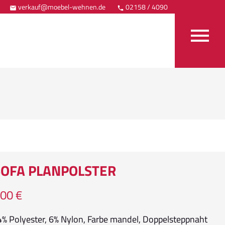
verkauf@moebel-wehnen.de
02158 / 4090
Anfahrt



OFA PLANPOLSTER
,00 €
94% Polyester, 6% Nylon, Farbe mandel, Doppelsteppnaht