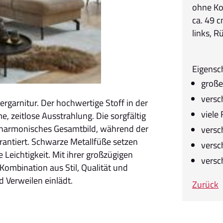
ohne Ko
ca. 49 c
links, 
Eigensc
große
versc
ergarnitur. Der hochwertige Stoff in der
viele
 zeitlose Ausstrahlung. Die sorgfältig
n harmonisches Gesamtbild, während der
versc
rantiert. Schwarze Metallfüße setzen
versc
 Leichtigkeit. Mit ihrer großzügigen
versc
ombination aus Stil, Qualität und
 Verweilen einlädt.
Zurück