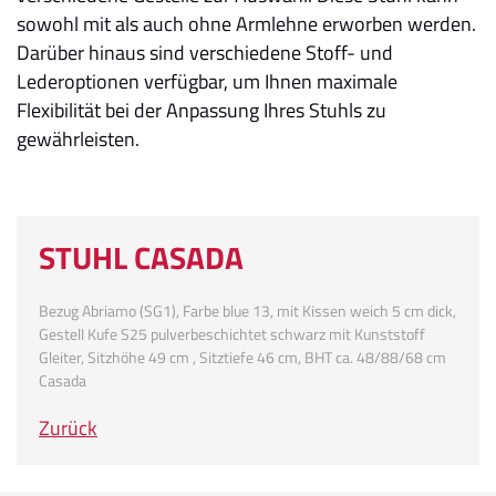
sowohl mit als auch ohne Armlehne erworben werden.
Darüber hinaus sind verschiedene Stoff- und
Lederoptionen verfügbar, um Ihnen maximale
Flexibilität bei der Anpassung Ihres Stuhls zu
gewährleisten.
STUHL CASADA
Bezug Abriamo (SG1), Farbe blue 13, mit Kissen weich 5 cm dick,
Gestell Kufe S25 pulverbeschichtet schwarz mit Kunststoff
Gleiter, Sitzhöhe 49 cm , Sitztiefe 46 cm, BHT ca. 48/88/68 cm
Casada
Zurück