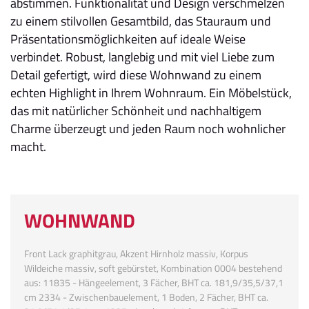
abstimmen. Funktionalität und Design verschmelzen
zu einem stilvollen Gesamtbild, das Stauraum und
Präsentationsmöglichkeiten auf ideale Weise
verbindet. Robust, langlebig und mit viel Liebe zum
Detail gefertigt, wird diese Wohnwand zu einem
echten Highlight in Ihrem Wohnraum. Ein Möbelstück,
das mit natürlicher Schönheit und nachhaltigem
Charme überzeugt und jeden Raum noch wohnlicher
macht.
WOHNWAND
Front Lack graphitgrau, Akzent Hirnholz massiv, Korpus
Wildeiche massiv, soft gebürstet, Kombination 0004 bestehend
aus: 11835 - Hängeelement, 3 Fächer, BHT ca. 181,9/35,5/37,1
cm 2334 - Zwischenbauelement, 1 Boden, 2 Fächer, BHT ca.