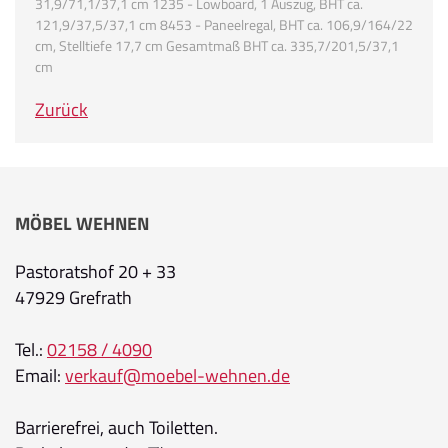
31,9/71,1/37,1 cm 1235 - Lowboard, 1 Auszug, BHT ca.
121,9/37,5/37,1 cm 8453 - Paneelregal, BHT ca. 106,9/164/22
cm, Stelltiefe 17,7 cm Gesamtmaß BHT ca. 335,7/201,5/37,1
cm
Zurück
MÖBEL WEHNEN
Pastoratshof 20 + 33
47929 Grefrath
Tel.:
02158 / 4090
Email:
verkauf@moebel-wehnen.de
Barrierefrei, auch Toiletten.