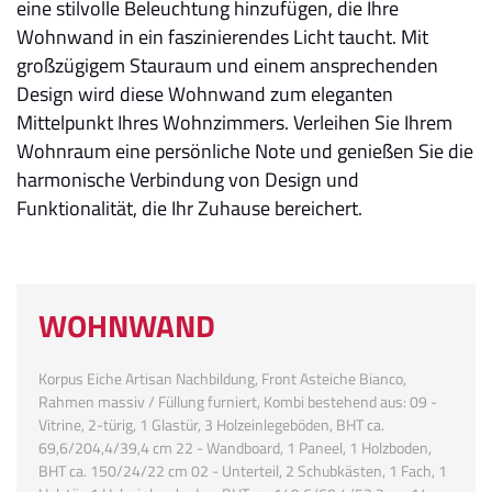
eine stilvolle Beleuchtung hinzufügen, die Ihre
Wohnwand in ein faszinierendes Licht taucht. Mit
großzügigem Stauraum und einem ansprechenden
Design wird diese Wohnwand zum eleganten
Mittelpunkt Ihres Wohnzimmers. Verleihen Sie Ihrem
Wohnraum eine persönliche Note und genießen Sie die
harmonische Verbindung von Design und
Funktionalität, die Ihr Zuhause bereichert.
WOHNWAND
Korpus Eiche Artisan Nachbildung, Front Asteiche Bianco,
Rahmen massiv / Füllung furniert, Kombi bestehend aus: 09 -
Vitrine, 2-türig, 1 Glastür, 3 Holzeinlegeböden, BHT ca.
69,6/204,4/39,4 cm 22 - Wandboard, 1 Paneel, 1 Holzboden,
BHT ca. 150/24/22 cm 02 - Unterteil, 2 Schubkästen, 1 Fach, 1