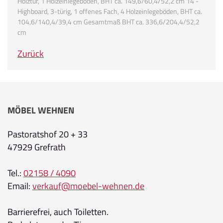
Holztür, 1 Holzeinlegeboden, BHT ca. 149,6/60,4/52,2 cm 14 -
Highboard, 3-türig, 1 offenes Fach, 4 Holzeinlegeböden, BHT ca.
104,6/140,4/39,4 cm Gesamtmaß BHT ca. 336,6/204,4/52,2
cm
Zurück
MÖBEL WEHNEN
Pastoratshof 20 + 33
47929 Grefrath
Tel.:
02158 / 4090
Email:
verkauf@moebel-wehnen.de
Barrierefrei, auch Toiletten.