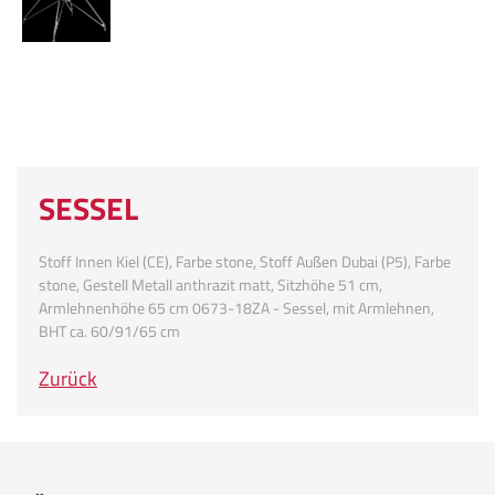
SESSEL
Stoff Innen Kiel (CE), Farbe stone, Stoff Außen Dubai (P5), Farbe
stone, Gestell Metall anthrazit matt, Sitzhöhe 51 cm,
Armlehnenhöhe 65 cm 0673-18ZA - Sessel, mit Armlehnen,
BHT ca. 60/91/65 cm
Zurück