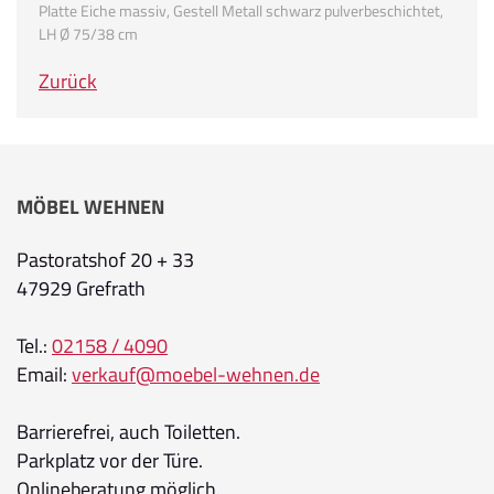
Platte Eiche massiv, Gestell Metall schwarz pulverbeschichtet,
LH Ø 75/38 cm
Zurück
MÖBEL WEHNEN
Pastoratshof 20 + 33
47929 Grefrath
Tel.:
02158 / 4090
Email:
verkauf@moebel-wehnen.de
Barrierefrei, auch Toiletten.
Parkplatz vor der Türe.
Onlineberatung möglich.