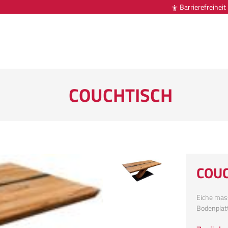
Barrierefreiheit

COUCHTISCH
COU
Eiche mass
Bodenplat