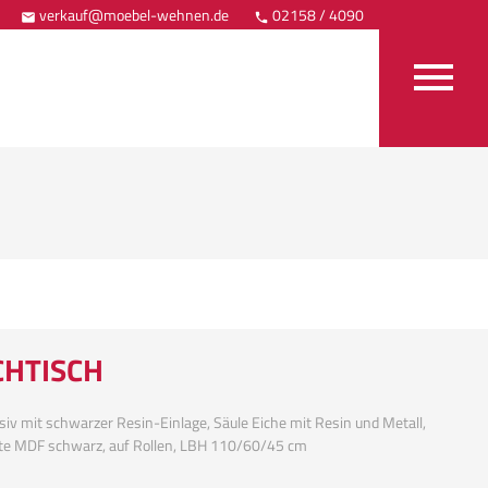
verkauf@moebel-wehnen.de
02158 / 4090
Anfahrt



CHTISCH
iv mit schwarzer Resin-Einlage, Säule Eiche mit Resin und Metall,
te MDF schwarz, auf Rollen, LBH 110/60/45 cm