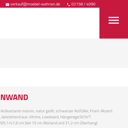
verkauf@moebel-wehnen.de
02158 / 4090
Anfahrt



NWAND
 Astkastanie massiv, natur geölt, schwarzer Astfüller, Front-Akzent
k, beistehend aus: Vitrine, Lowboard, Hängeregal B/H/T
205,1/47,6 cm (bei 15 cm Abstand und 31,2 cm Überhang)