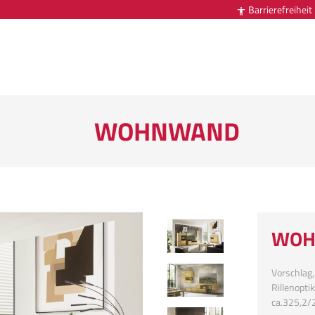
Barrierefreiheit

WOHNWAND
WOH
Vorschlag,
Rillenopti
ca.325,2/