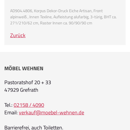
AD904.4806, Korpus Dekor-Druck Eiche Artisan, Front
alpinweiß , Innen Texline, Aufleistung alufarbig, 3-türig, BHT ca.
271/210/62 cm, Raster Innen ca. 90/90/90 cm
Zurück
MÖBEL WEHNEN
Pastoratshof 20 + 33
47929 Grefrath
Tel.:
02158 / 4090
Email:
verkauf@moebel-wehnen.de
Barrierefrei, auch Toiletten.