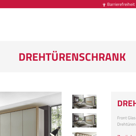
Barrierefreiheit

DREHTÜRENSCHRANK
DRE
Front Glas
Drehtüren