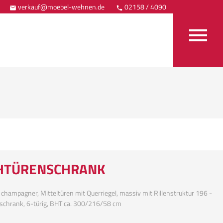
verkauf@moebel-wehnen.de
02158 / 4090
Anfahrt



HTÜRENSCHRANK
 champagner, Mitteltüren mit Querriegel, massiv mit Rillenstruktur 196 -
schrank, 6-türig, BHT ca. 300/216/58 cm