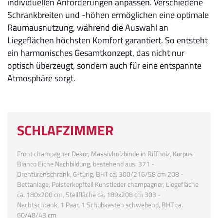
individuellen Anforderungen anpassen. Verschiedene
Schrankbreiten und -höhen ermöglichen eine optimale
Raumausnutzung, während die Auswahl an
Liegeflächen höchsten Komfort garantiert. So entsteht
ein harmonisches Gesamtkonzept, das nicht nur
optisch überzeugt, sondern auch für eine entspannte
Atmosphäre sorgt.
SCHLAFZIMMER
Front champagner Dekor, Massivholzbinde in Riffholz, Korpus
Bianco Eiche Nachbildung, bestehend aus: 371 -
Drehtürenschrank, 6-türig, BHT ca. 300/216/58 cm 208 -
Bettanlage, Polsterkopfteil Kunstleder champagner, Liegefläche
ca. 180x200 cm, Stellfläche ca. 189x208 cm 303 -
Nachtschrank, 1 Paar, 1 Schubkasten schwebend, BHT ca.
60/48/43 cm