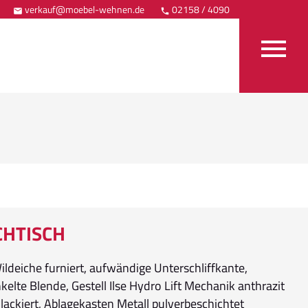
verkauf@moebel-wehnen.de
02158 / 4090
Anfahrt



CHTISCH
ildeiche furniert, aufwändige Unterschliffkante,
elte Blende, Gestell Ilse Hydro Lift Mechanik anthrazit
 lackiert, Ablagekasten Metall pulverbeschichtet