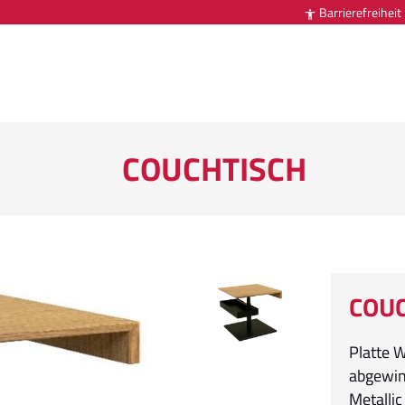
Barrierefreiheit

COUCHTISCH
COU
Platte W
abgewink
Metallic