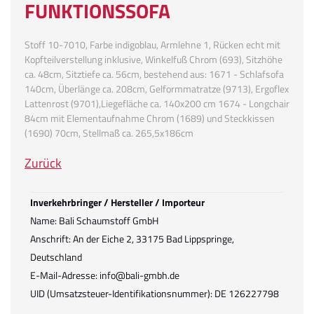
FUNKTIONSSOFA
Stoff 10-7010, Farbe indigoblau, Armlehne 1, Rücken echt mit
Kopfteilverstellung inklusive, Winkelfuß Chrom (693), Sitzhöhe
ca. 48cm, Sitztiefe ca. 56cm, bestehend aus: 1671 - Schlafsofa
140cm, Überlänge ca. 208cm, Gelformmatratze (9713), Ergoflex
Lattenrost (9701),Liegefläche ca. 140x200 cm 1674 - Longchair
84cm mit Elementaufnahme Chrom (1689) und Steckkissen
(1690) 70cm, Stellmaß ca. 265,5x186cm
Zurück
Inverkehrbringer / Hersteller / Importeur
Name: Bali Schaumstoff GmbH
Anschrift: An der Eiche 2, 33175 Bad Lippspringe,
Deutschland
E-Mail-Adresse: info@bali-gmbh.de
UID (Umsatzsteuer-Identifikationsnummer): DE 126227798