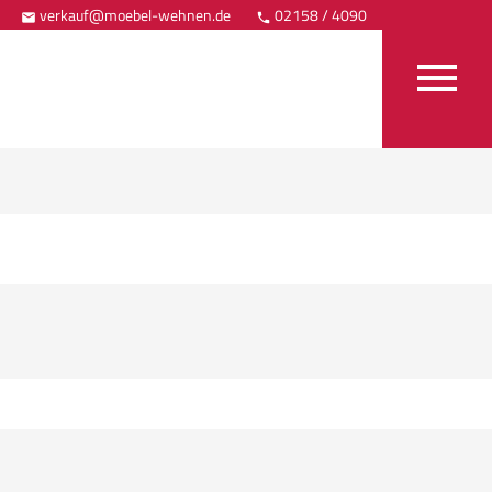
verkauf@moebel-wehnen.de
02158 / 4090
Anfahrt


